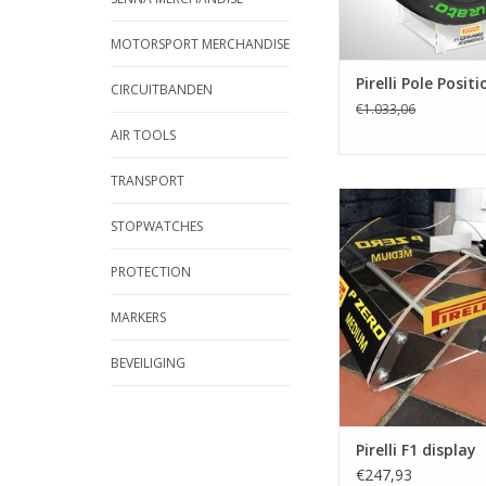
MOTORSPORT MERCHANDISE
Pirelli Pole Posit
CIRCUITBANDEN
€1.033,06
AIR TOOLS
TRANSPORT
Pirelli F1 disp
STOPWATCHES
TOEVOEGEN AAN WI
PROTECTION
MARKERS
BEVEILIGING
Pirelli F1 display
€247,93