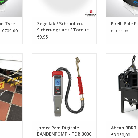
ion Tyre
Zegellak / Schrauben-
Pirelli Pole 
Sicherungslack / Torque
€700,00
€1.033,06
sealant
€9,95
lay
Jamec PEM Jamec Pem Digitale
Horizontale afdr
BANDENPOMP - TDR 3000
magic arm, 
NKELWAGEN
front
TOEVOEGEN AAN WINKELWAGEN
TOEVOEGEN AA
Jamec Pem Digitale
Ahcon BBRT 
BANDENPOMP - TDR 3000
€3.950,00