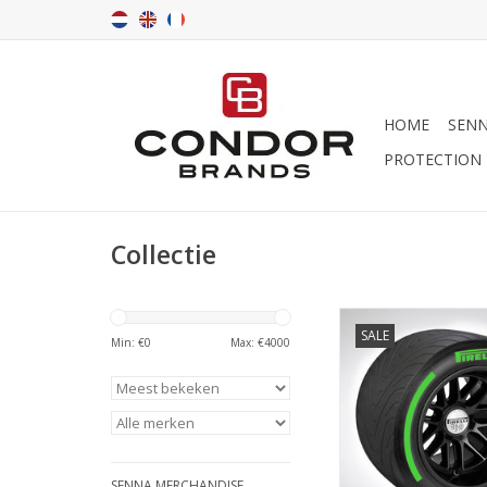
HOME
SENN
PROTECTION
Collectie
Pirelli Pole Posit
SALE
Min: €
0
Max: €
4000
TOEVOEGEN AAN WI
SENNA MERCHANDISE