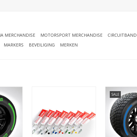
A MERCHANDISE
MOTORSPORT MERCHANDISE
CIRCUITBAN
MARKERS
BEVEILIGING
MERKEN
ion Tyre
Zegellak
Pirelli Pole
SALE
NKELWAGEN
TOEVOEGEN AAN WINKELWAGEN
TOEVOEGEN AA