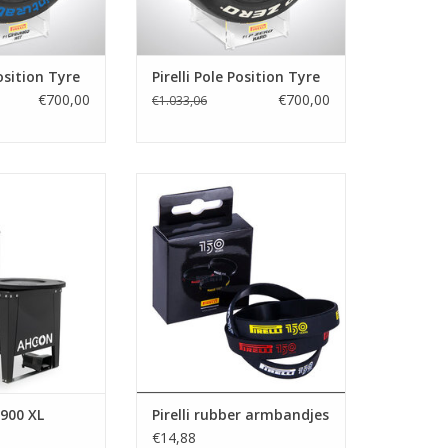
Position Tyre
Pirelli Pole Position Tyre
€700,00
€700,00
€1.033,06
uktafel inclusief
Pirelli rubber armbandjes
vakkenkast en
TOEVOEGEN AAN WINKELWAGEN
plaat.
N WINKELWAGEN
900 XL
Pirelli rubber armbandjes
€14,88