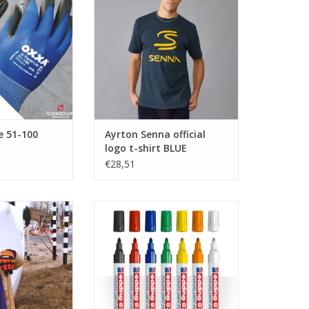
TOEVOEGEN AAN WINKELWAGEN
e 51-100
Ayrton Senna official
logo t-shirt BLUE
€28,51
ech 51-630
Voor het permanent beschrijven
op licht oliehoudende, stoffige
N WINKELWAGEN
en donkere oppervlakken.
TOEVOEGEN AAN WINKELWAGEN