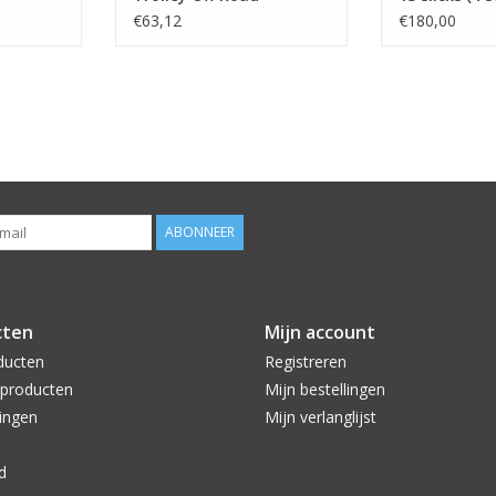
€63,12
€180,00
ABONNEER
cten
Mijn account
ducten
Registreren
producten
Mijn bestellingen
ingen
Mijn verlanglijst
d