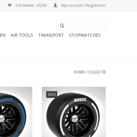
0 Artikelen - €0,00
Mijn account / Registreren
DEN
AIR TOOLS
TRANSPORT
STOPWATCHES
HOME
/
COLLECTIE
 Position Tyre
Pirelli Pole Position Tyre
SALE
N WINKELWAGEN
TOEVOEGEN AAN WINKELWAGEN