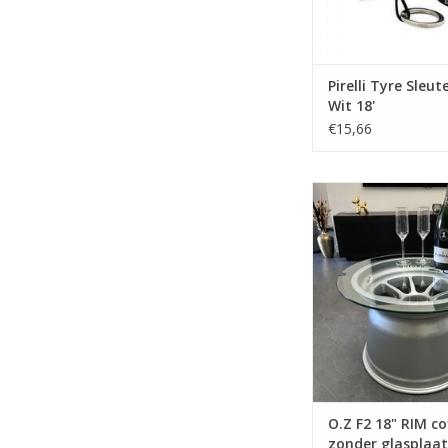
Pirelli Tyre Sleu
Wit 18'
€15,66
O.Z F2 18" RIM coffet
glasplaat
TOEVOEGEN AAN WI
O.Z F2 18" RIM co
zonder glasplaat