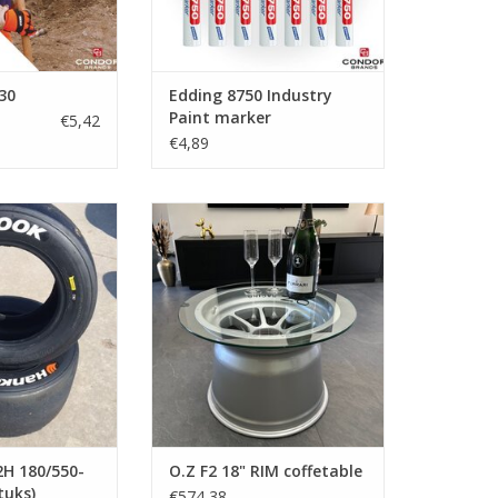
30
Edding 8750 Industry
Paint marker
€5,42
€4,89
ankook C92H
O.Z F2 18" RIM coffetable
icks (4 stuks)
TOEVOEGEN AAN WINKELWAGEN
N WINKELWAGEN
H 180/550-
O.Z F2 18" RIM coffetable
stuks)
€574,38