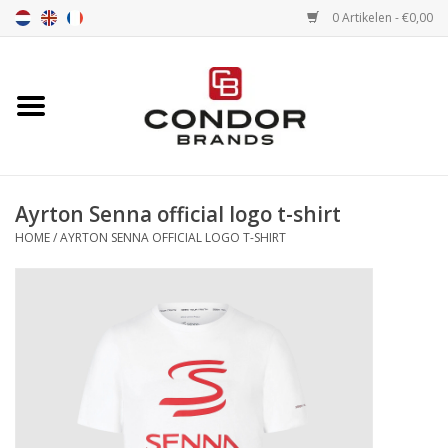
0 Artikelen - €0,00
Home
Senna merchandise
Ayrton Senna official logo t-shirt
Motorsport Merchandise
HOME
/
AYRTON SENNA OFFICIAL LOGO T-SHIRT
Circuitbanden
Air tools
Transport
Stopwatches