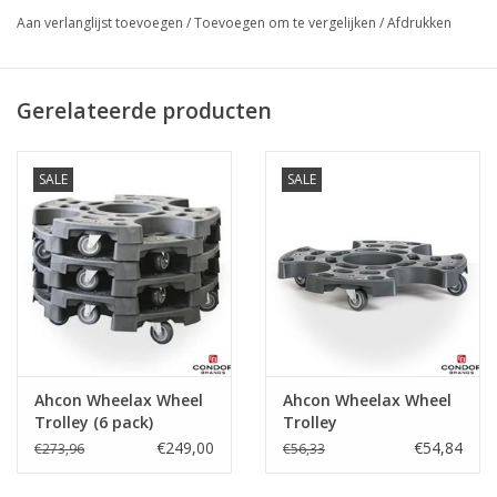
Aan verlanglijst toevoegen
/
Toevoegen om te vergelijken
/
Afdrukken
De Wheel Trolley Off Road is uitgerust met extra grote
zwenkwielen, waardoor het transport op oneffen oppervlakken
Gerelateerde producten
eenvoudiger wordt - bijvoorbeeld op binnenplaatsen enz.
Het is volledig onmisbaar bij het hanteren en transporteren van
SALE
SALE
middelgrote banden door de werkplaats.
De Wheel Trolley Off Road-trolley heeft dezelfde eigenschappen
als zijn kleinere en grotere broers: Opslag van wielen tijdens
mechanisch werk.
Transport van wielen van autolift naar bandenwisselaar of naar
bandenrekken.
Opslag van klantwielen bij het wisselen van zomer- naar
winterbanden of omgekeerd.
Ahcon Wheelax Wheel
Ahcon Wheelax Wheel
Trolley (6 pack)
Trolley
€249,00
€54,84
€273,96
€56,33
De wieltrolley off-road is ontworpen voor 8 banden of 4
complete wielen en heeft een laadvermogen van 180 kg / 400