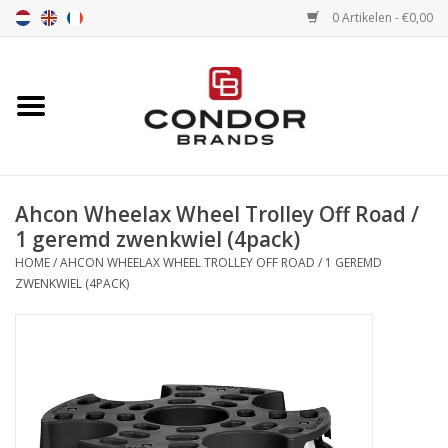
0 Artikelen - €0,00
Home
Senna merchandise
Ahcon Wheelax Wheel Trolley Off Road /
Motorsport Merchandise
1 geremd zwenkwiel (4pack)
HOME
/
AHCON WHEELAX WHEEL TROLLEY OFF ROAD / 1 GEREMD
Circuitbanden
ZWENKWIEL (4PACK)
Air tools
Transport
Stopwatches