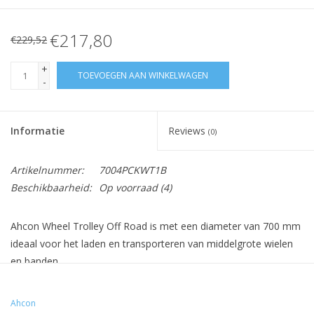
€217,80
€229,52
+
TOEVOEGEN AAN WINKELWAGEN
-
Informatie
Reviews
(0)
Artikelnummer:
7004PCKWT1B
Beschikbaarheid:
Op voorraad
(4)
Ahcon Wheel Trolley Off Road is met een diameter van 700 mm
ideaal voor het laden en transporteren van middelgrote wielen
en banden.
Met andere woorden, de Wheel Trolley Off Road is geschikt
voor het vervoer van normale autowielen, "van" wielen en 4x4
Ahcon
wielen.