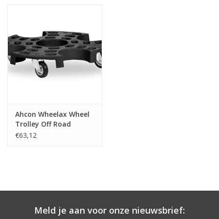
lbs.
vier stuks
één geremd wiel
Ahcon Wheelax Wheel
Trolley Off Road
€63,12
Meld je aan voor onze nieuwsbrief: