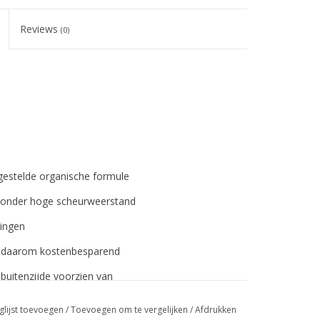
Reviews
(0)
estelde organische formule
jzonder hoge scheurweerstand
vingen
n daarom kostenbesparend
buitenzijde voorzien van
r wat zorgt voor een
glijst toevoegen
/
Toevoegen om te vergelijken
/
Afdrukken