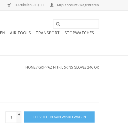
0 Artikelen - €0,00
Mijn account / Registreren
DEN
AIR TOOLS
TRANSPORT
STOPWATCHES
HOME
/
GRIPPAZ NITRIL SKINS GLOVES 246 OR
+
TOEVOEGEN AAN WINKELWAGEN
-