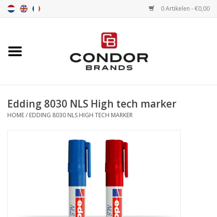
0 Artikelen - €0,00
Home
Senna merchandise
Edding 8030 NLS High tech marker
Motorsport Merchandise
HOME
/
EDDING 8030 NLS HIGH TECH MARKER
Circuitbanden
Air tools
Transport
Stopwatches