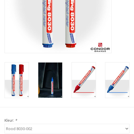
Protection
Markers
Beveiliging
Merken
Kleur:
*