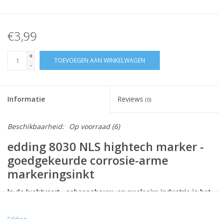
€3,99
+
TOEVOEGEN AAN WINKELWAGEN
-
Informatie
Reviews
(0)
Beschikbaarheid:
Op voorraad
(6)
edding 8030 NLS hightech marker -
goedgekeurde corrosie-arme
markeringsinkt
In de luchtvaart-, scheepsbouw- en nucleaire industrie is het
belangrijk om instrumenten te gebruiken die geen negatief
effect op de machines hebben. De edding 8030 NLS