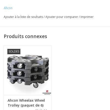
comme solution de stockage temporaire. Lorsque les chariots
Ahcon
ne sont pas utilisés, ils peuvent être empilés, de sorte qu'ils ne
Ajouter à la liste de souhaits
/
Ajouter pour comparer
/
Imprimer
prennent pas trop de place dans l'atelier.
Dimensions:
Ø: 630 mm
Produits connexes
SOLDES
MAX: 120Kg.
Ahcon Wheelax Wheel
Trolley (paquet de 6)