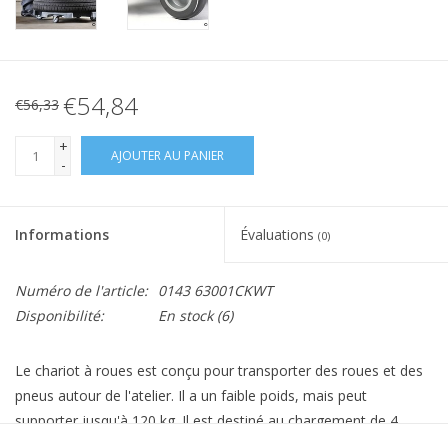
€54,84
€56,33
+
AJOUTER AU PANIER
-
Informations
Évaluations
(0)
Numéro de l'article:
0143 63001CKWT
Disponibilité:
En stock
(6)
Le chariot à roues est conçu pour transporter des roues et des
pneus autour de l'atelier. Il a un faible poids, mais peut
supporter jusqu'à 120 kg. Il est destiné au chargement de 4
roues ou jusqu’à 8 pneus. Le chariot convient également