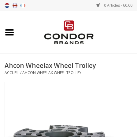
0 Articles - €0,00
Accueil
Senna merchandise
Ahcon Wheelax Wheel Trolley
Motorsport Merchandise
ACCUEIL
/
AHCON WHEELAX WHEEL TROLLEY
Pneus
Pneumatiques
Transport
Chrono