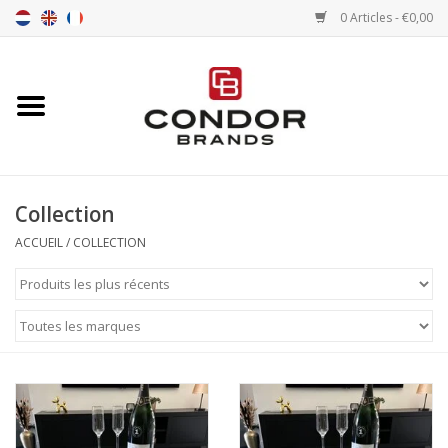
0 Articles - €0,00
Accueil
Senna merchandise
Collection
Motorsport Merchandise
ACCUEIL
/
COLLECTION
Pneus
Pneumatiques
Transport
Chrono