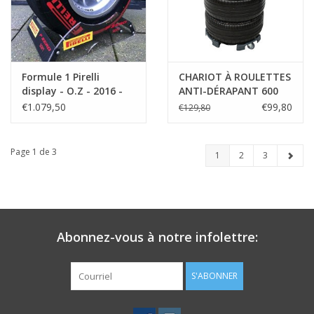
Formule 1 Pirelli
CHARIOT À ROULETTES
display - O.Z - 2016 -
ANTI-DÉRAPANT 600
Tyre complete on
€1.079,50
€99,80
€129,80
wheel and display
Page 1 de 3
1
2
3
Abonnez-vous à notre infolettre:
S'ABONNER