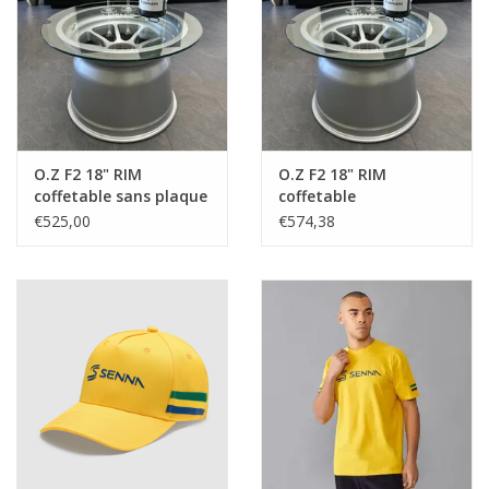
Protection
Marqueurs
Serrures
O.Z F2 18" RIM
O.Z F2 18" RIM
coffetable sans plaque
coffetable
de verre
€525,00
€574,38
Marques