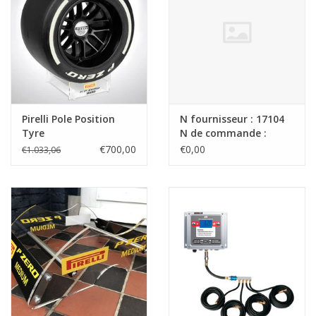
Pirelli Pole Position
N fournisseur : 17104
Tyre
N de commande :
4530070954
€700,00
€0,00
€1.033,06