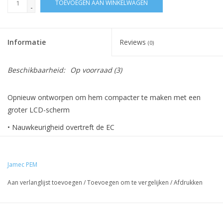
TOEVOEGEN AAN WINKELWAGEN
-
Informatie
Reviews
(0)
Beschikbaarheid:
Op voorraad
(3)
Opnieuw ontworpen om hem compacter te maken met een
groter LCD-scherm
• Nauwkeurigheid overtreft de EC
-normen • Multischaalmeter - psi, kPa, bar
• Display met achtergrondverlichting
• Inlaatmaat 1/4” BSP
Jamec PEM
• Slanglengte 500 mm
Aan verlanglijst toevoegen
/
Toevoegen om te vergelijken
/
Afdrukken
• Met draad omhulde slang elimineert knikken
• Nauwkeurigheid ± 2 psi @ 25 - 75 psi
• Maximale invoer druk 200 psi