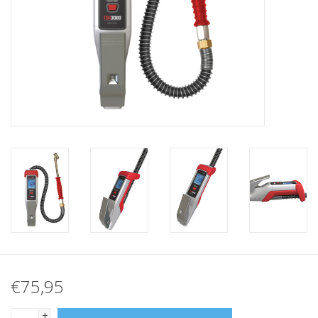
Protection
Markers
Beveiliging
Merken
€75,95
+