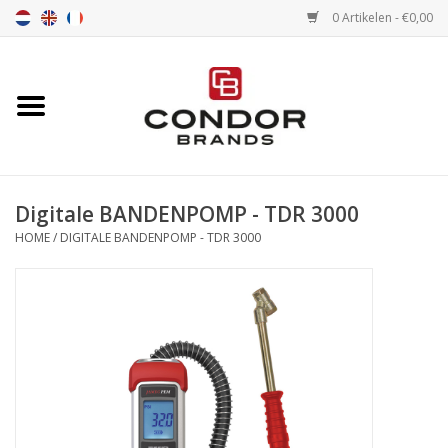
0 Artikelen - €0,00
Home
Senna merchandise
Digitale BANDENPOMP - TDR 3000
Motorsport Merchandise
HOME
/
DIGITALE BANDENPOMP - TDR 3000
Circuitbanden
Air tools
Transport
Stopwatches