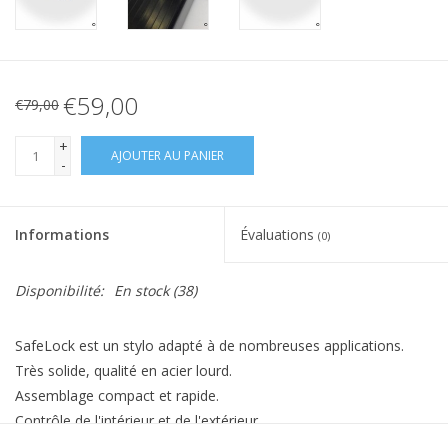
€59,00
€79,00
+
AJOUTER AU PANIER
-
Informations
Évaluations
(0)
Disponibilité:
En stock
(38)
SafeLock est un stylo adapté à de nombreuses applications.
Très solide, qualité en acier lourd.
Assemblage compact et rapide.
Contrôle de l'intérieur et de l'extérieur.
Livré comme un ensemble de 2 (gauche-droite / bas).