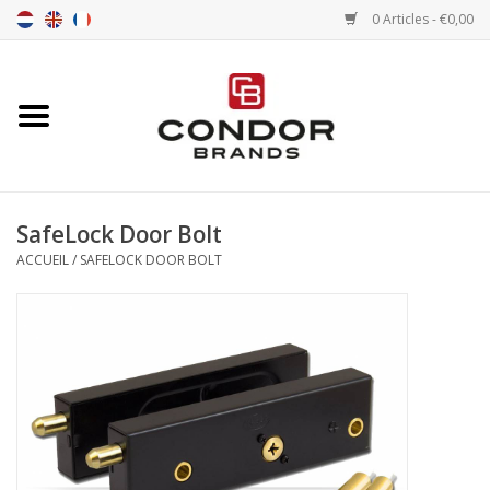
0 Articles - €0,00
Accueil
Senna merchandise
SafeLock Door Bolt
Motorsport Merchandise
ACCUEIL
/
SAFELOCK DOOR BOLT
Pneus
Pneumatiques
Transport
Chrono