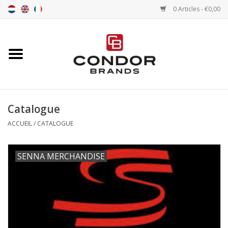
0 Articles - €0,00
Accueil
Senna merchandise
Catalogue
Motorsport Merchandise
ACCUEIL
/
CATALOGUE
Pneus
SENNA MERCHANDISE
Pneumatiques
Transport
Chrono