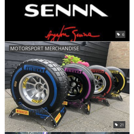
Protection
Marqueurs
6
Serrures
MOTORSPORT MERCHANDISE
Marques
21