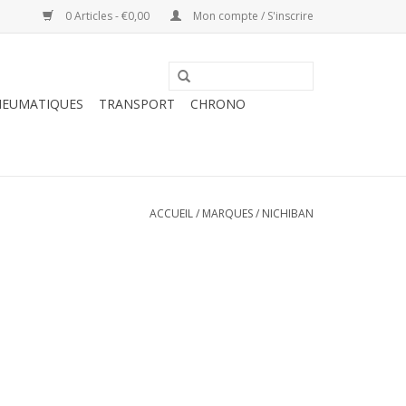
0 Articles - €0,00
Mon compte / S'inscrire
NEUMATIQUES
TRANSPORT
CHRONO
ACCUEIL
/
MARQUES
/
NICHIBAN